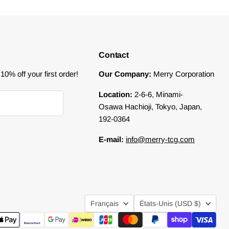
Contact
0% off your first order!
Our Company:
Merry Corporation
Location:
2-6-6, Minami-
Osawa Hachioji, Tokyo, Japan,
192-0364
E-mail:
info@merry-tcg.com
Langue
Pays
Français
États-Unis
(USD $)