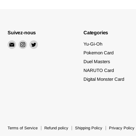
Suivez-nous
Categories
Email
Trouvez-
Trouvez-
Yu-Gi-Oh
Merry
nous
nous
Pokemon Card
Japanese
sur
sur
Duel Masters
TCG
Instagram
Twitter
NARUTO Card
Shop
Digital Monster Card
Terms of Service
Refund policy
Shipping Policy
Privacy Policy