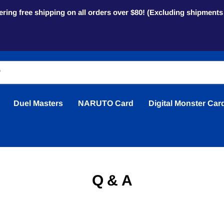
ring free shipping on all orders over $80! (Excluding shipment
Duel Masters
NARUTO Card
Digital Monster Car
Q & A