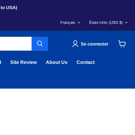
s to USA)
Langue
Pays
Français
États-Unis
(USD $)
Se connecter
Voir
le
panier
d
Site Review
About Us
Contact